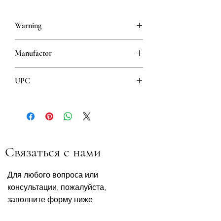
Warning
This is a prescription drug and
Manufactor
requires a valid prescription when
ordering
Hemofarm
UPC
8600097416849
Связаться с нами
Для любого вопроса или
консультации, пожалуйста,
заполните форму ниже