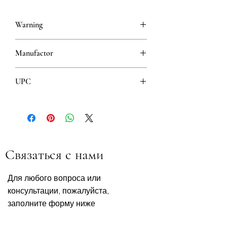
Warning
This is a prescription drug and requires
Manufactor
a valid prescription when ordering
Krka
UPC
3838989709822
Связаться с нами
Для любого вопроса или
консультации, пожалуйста,
заполните форму ниже