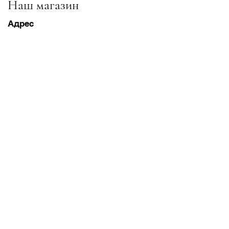
Наш магазин
Адрес
Gavrila Principa 13
Susanj, 85000 Bar
Получить местоположение
Информация
Часто задаваемые вопросы
Доставка и доставка Возвраты
Условия & Условия
Часы работы
Понедельник суббота
8:00–20:00