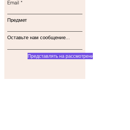
Email
Предмет
Оставьте нам сообщение...
Представлять на рассмотрение
Наш магазин
Адрес
Gavrila Principa 13
Susanj, 85000 Bar
Получить местоположение