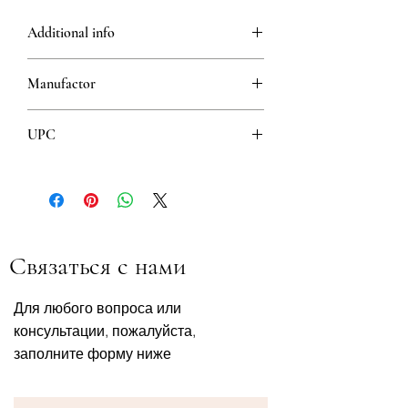
Additional info
Composition
Manufactor
The preparation Pronasol kids SPF 40
with the addition of chamomile was
Saljic
formulated using a combination of raw
UPC
materials of natural origin, for safe
exposure of children's skin to the sun.
8606102060120
Связаться с нами
Для любого вопроса или
консультации, пожалуйста,
заполните форму ниже