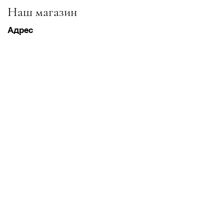
Наш магазин
Адрес
Gavrila Principa 13
Susanj, 85000 Bar
Получить местоположение
Информация
Часто задаваемые вопросы
Доставка и доставка Возвраты
Условия & Условия
Часы работы
Понедельник суббота
8:00–20:00