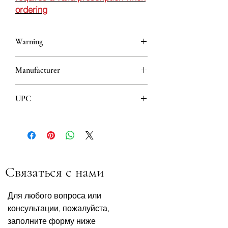
ordering
Warning
This is a prescription drug and requires
Manufacturer
a valid prescription when ordering
IASIS PHARMACEUTICALS HELLAS
UPC
ABEE
8606108221037
Связаться с нами
Для любого вопроса или
консультации, пожалуйста,
заполните форму ниже