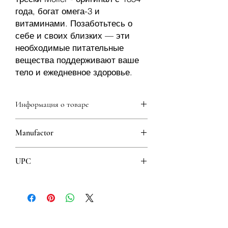
года, богат омега-3 и
витаминами. Позаботьтесь о
себе и своих близких — эти
необходимые питательные
вещества поддерживают ваше
тело и ежедневное здоровье.
Информация о товаре
Содержание | в 5 мл
Manufactor
Vitamin D _cc781905-5cde- 3194-
bb3b-136bad5cf58d_ 10 мкг
Moller's
(200%*)
UPC
Vitamin A _cc781905-5cde- 3194-
bb3b-136bad5cf58d_ 250 мкг
7070866026578
(31%*)
7070866029975
Vitamin E _cc781905-5cde- 3194-
bb3b-136bad5cf58d_
_cc781905-5cde-3194-bb5c3_5 мг68-