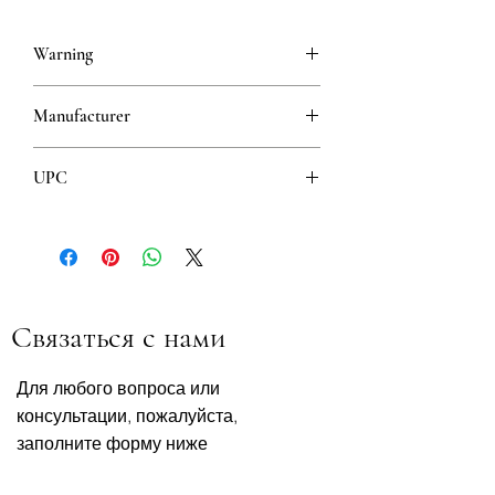
Warning
This is a prescription drug and requires
Manufacturer
a valid prescription when ordering
GALENIKA
UPC
8608808105488
Связаться с нами
Для любого вопроса или
консультации, пожалуйста,
заполните форму ниже