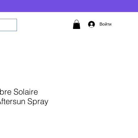
Войти
bre Solaire
ftersun Spray