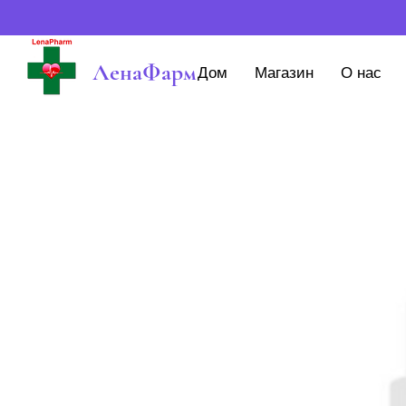
ЛенаФарм
Дом
Магазин
О нас