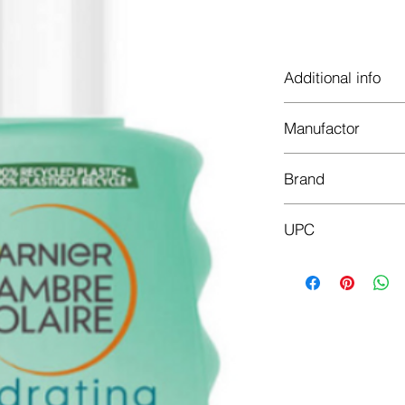
Доб
Additional info
This after sun:
Manufactor
for dehydrated sk
in a handy spray 
L'Oréal
adapté pour le co
Brand
suitable for body
hydrates and sof
Garnier
absorbs quickly a
UPC
contains aloe ver
3600540304902
cruelty free