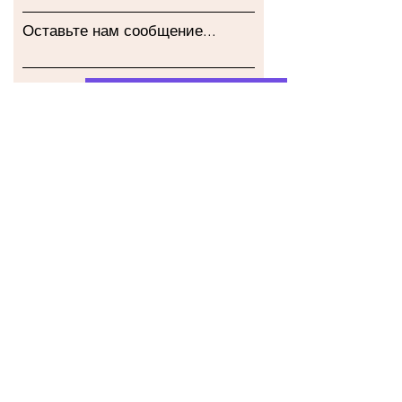
Оставьте нам сообщение...
Представлять на рассмотрение
Наш магазин
Адрес
Gavrila Principa 13
Susanj, 85000 Bar
Получить местоположение
Информация