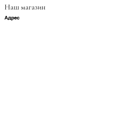
Наш магазин
Адрес
Gavrila Principa 13
Susanj, 85000 Bar
Получить местоположение
Информация
Часто задаваемые вопросы
Доставка и доставка Возвраты
Условия & Условия
Часы работы
Понедельник суббота
8:00–20:00