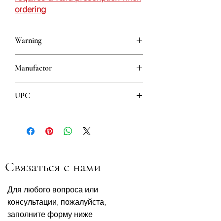
ordering
Warning
This is a prescription drug and requires
Manufactor
a valid prescription when ordering
Galenika
UPC
8608808104030
Связаться с нами
Для любого вопроса или
консультации, пожалуйста,
заполните форму ниже