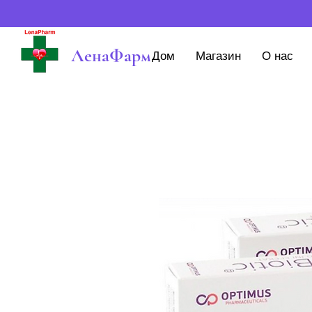
ЛенаФарм
Дом
Магазин
О нас