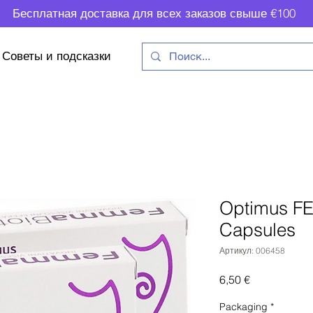
Бесплатная доставка для всех заказов свыше €100
Советы и подсказки
Optimus F
Capsules
Артикул: 006458
Цена
6,50 €
Packaging
*