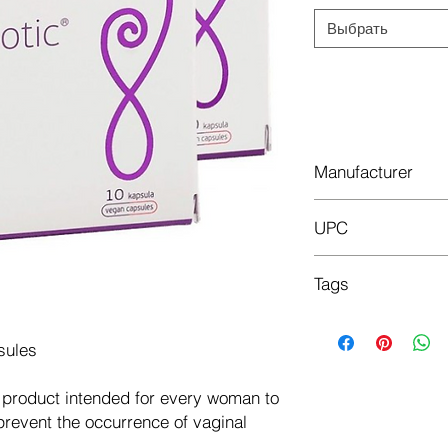
Выбрать
Доб
Manufacturer
Optimus Pharma
UPC
10pcs 86070
Tags
20pcs 860700
kapsule, žensko, zdra
Kapseln, Frauen,0064
sules
капсуле, женско, з
kapsler, kvinner, hel
 product intended for every woman to
капсулы, женщины, 
 prevent the occurrence of vaginal