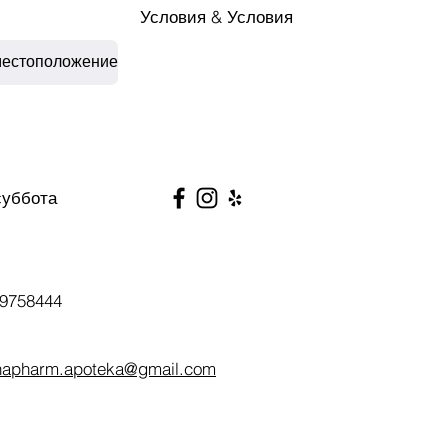
Условия & Условия
местоположение
суббота
9758444
napharm.apoteka@gmail.com