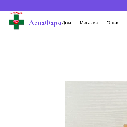
ЛенаФарм
Дом
Магазин
О нас