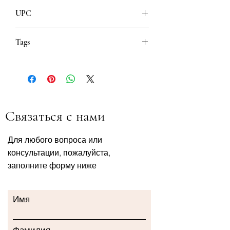
Esensa
UPC
8606011749154
Tags
Syrup Sirup Sirup Sirup Сируп
Сироп
Cough Kašalj Hoste Husten
Кашаљ Кашель
Children Djeca Barn Kinder
Связаться с нами
Деца Дети
Natural Prirodno Naturlig
Natürlich Природно Натуральный
Для любого вопроса или
Relief Olakšanje Lindring
консультации, пожалуйста,
Linderung Олакшање Облегчение
заполните форму ниже
Имя
Фамилия