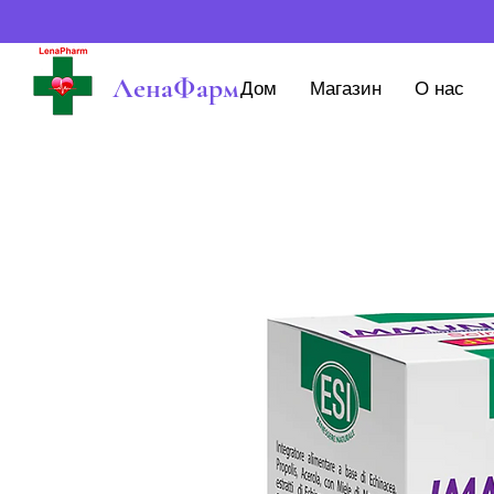
ЛенаФарм
Дом
Магазин
О нас