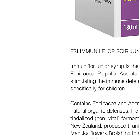
ESI IMMUNILFLOR SCIR JU
Immuniflor junior syrup is t
Echinacea, Propolis, Acerola
stimulating the immune defe
specifically for children.
Contains Echinacea and Acero
natural organic defenses.The 
tindalized (non -vital) ferme
New Zealand, produced thanks
Manuka flowers.Broishing in 