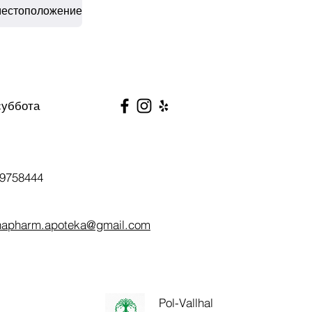
местоположение
суббота
9758444
napharm.apoteka@gmail.com
Pol-Vallhal