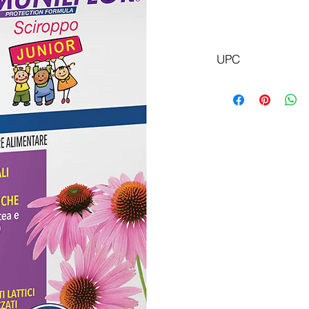
Доб
UPC
8008843129089