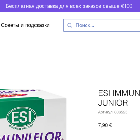
Бесплатная доставка для всех заказов свыше €100
Советы и подсказки
ESI IMMUN
JUNIOR
Артикул: 006525
Цена
7,90 €