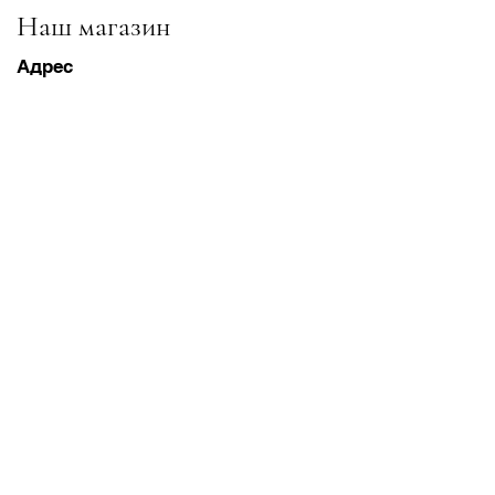
Наш магазин
Адрес
Gavrila Principa 13
Susanj, 85000 Bar
Получить местоположение
Информация
Часто задаваемые вопросы
Доставка и доставка Возвраты
Условия & Условия
Часы работы
Понедельник суббота
8:00–20:00