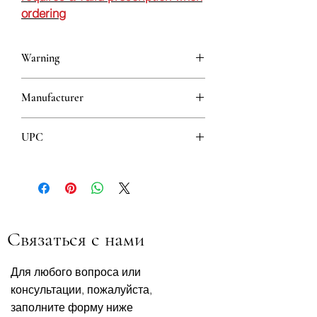
ordering
Warning
This is a prescription drug and requires
Manufacturer
a valid prescription when ordering
KRKA D.D., NOVO MESTO
UPC
3838989503086
Связаться с нами
Для любого вопроса или
консультации, пожалуйста,
заполните форму ниже