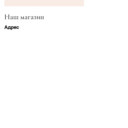
Наш магазин
Адрес
Gavrila Principa 13
Susanj, 85000 Bar
Получить местоположение
Информация
Часто задаваемые вопросы
Доставка и доставка Возвраты
Условия & Условия
Часы работы