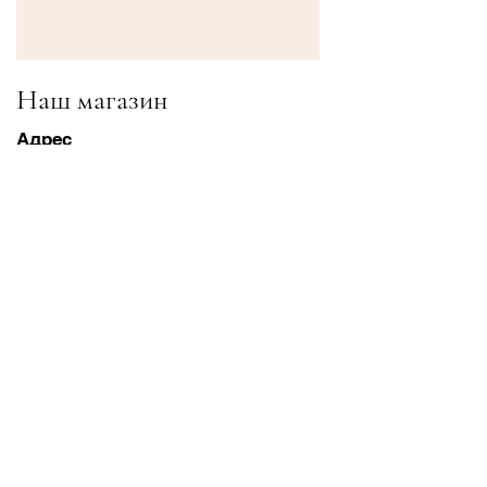
Наш магазин
Адрес
Gavrila Principa 13
Susanj, 85000 Bar
Получить местоположение
Информация
Часто задаваемые вопросы
Доставка и доставка Возвраты
Условия & Условия
Часы работы