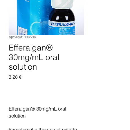
Артикул: 006536
Efferalgan®
30mg/mL oral
solution
Цена
3,28 €
Добавить в корзину
Efferalgan® 30mg/mL oral
solution
Symptomatic therapy of mild to