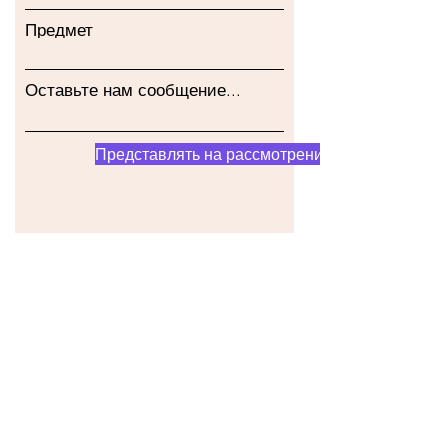
Предмет
Оставьте нам сообщение...
Представлять на рассмотрение
Наш магазин
Адрес
Gavrila Principa 13
Susanj, 85000 Bar
Получить местоположение