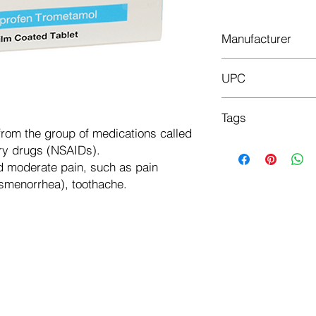
Manufacturer
NOBEL ILAÇ SANAYII
UPC
8699540022973
Tags
from the group of medications called
Liječi umjerenu i sre
ory drugs (NSAIDs).
mišićima, menstrualn
nd moderate pain, such as pain
zubobolje.
smenorrhea), toothache.
Behandelt mittlere 
Muskelschmerzen, M
(Dysmenorrhö), Zah
Leči umerene i sredn
mišićima, menstrualn
zubobolje.
Behandler moderate 
muskelsmerter, mens
tannpine.