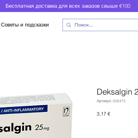
Бесплатная доставка для всех заказов свыше €100
Советы и подсказки
Deksalgin
Артикул: 006475
Цена
3,17 €
Доб