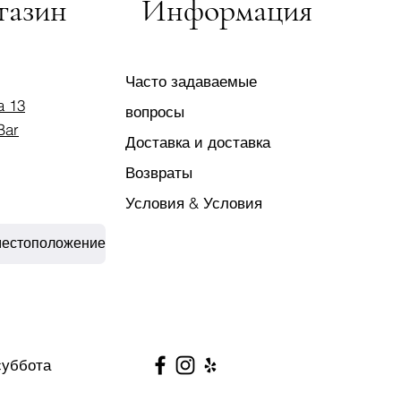
газин
Информация
еренную боль, такую как
струальная боль (дисменорея),
Часто задаваемые
a 13
вопросы
Bar
Доставка и доставка
Возвраты
Условия & Условия
местоположение
суббота