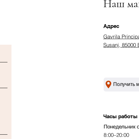
Наш ма
Лечит среднюю и ум
мышечная боль, мен
зубная боль.
Адрес
Gavrila Princip
Susanj, 85000 
Получить 
Часы работы
Понедельник 
8:00–20:00