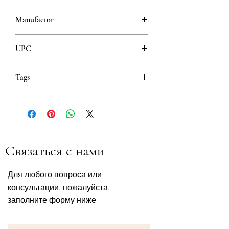
Manufactor
Galenika
UPC
8608808105228
Tags
olakšanje simptoma prehlade i gripe
Linderung von Erkältungs- und
Grippesymptomen
олакшање симптома прехладе и грипа
lindring av forkjølelses- og
Связаться с нами
influensasymptomer
облегчение симптомов простуды и
гриппа
Для любого вопроса или
консультации, пожалуйста,
заполните форму ниже