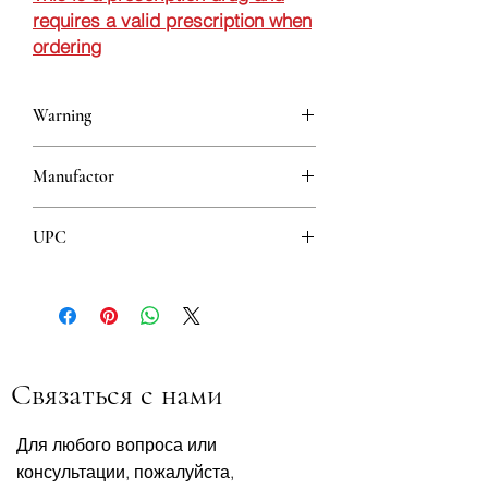
requires a valid prescription when
ordering
Warning
This is a prescription drug and requires
Manufactor
a valid prescription when ordering
Galenika
UPC
8608808105389
Связаться с нами
Для любого вопроса или
консультации, пожалуйста,