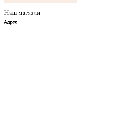
Наш магазин
Адрес
Gavrila Principa 13
Susanj, 85000 Bar
Получить местоположение
Информация
Часто задаваемые вопросы
Доставка и доставка Возвраты
Условия & Условия
Часы работы
Понедельник суббота