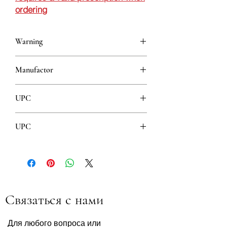
ordering
Warning
This is a prescription drug and requires
Manufactor
a valid prescription when ordering
Krka
UPC
3838989601584
UPC
3838989635589
Связаться с нами
Для любого вопроса или