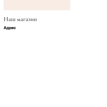
Наш магазин
Адрес
Gavrila Principa 13
Susanj, 85000 Bar
Получить местоположение
Информация
Часто задаваемые вопросы
Доставка и доставка Возвраты
Условия & Условия
Часы работы