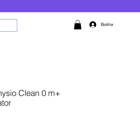
Войти
ysio Clean 0 m+
ator