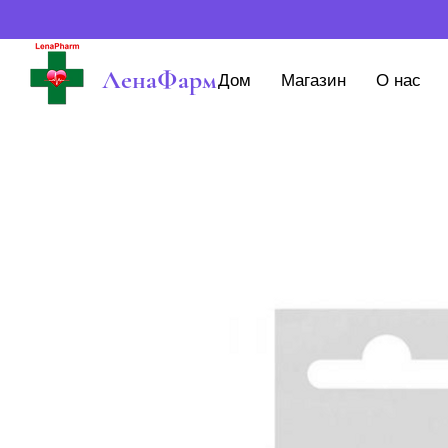
ЛенаФарм
Дом
Магазин
О нас