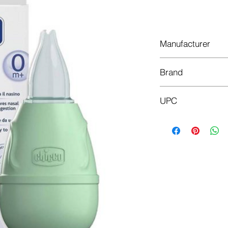
Доб
Manufacturer
Artsana, S.p.A.
Brand
Chicco
UPC
8003670823544