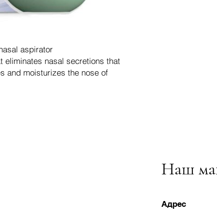
asal aspirator
 eliminates nasal secretions that
es and moisturizes the nose of
Наш ма
Адрес