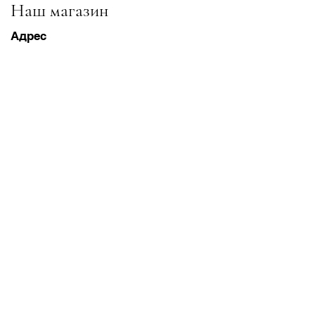
Наш магазин
Адрес
Gavrila Principa 13
Susanj, 85000 Bar
Получить местоположение
Информация
Часто задаваемые вопросы
Доставка и доставка Возвраты
Условия & Условия
Часы работы
Понедельник суббота
8:00–20:00