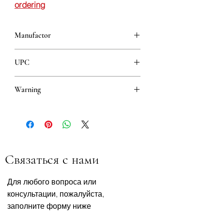
ordering
Manufactor
MYLAN HUNGARY KFT.
UPC
5099151010377
Warning
This is a prescription drug and requires
a valid prescription when ordering
Связаться с нами
Для любого вопроса или
консультации, пожалуйста,
заполните форму ниже