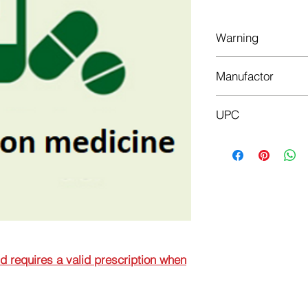
Warning
This is a prescriptio
Manufactor
prescription when or
Hemofarm
UPC
8600097416856
nd requires a valid prescription when