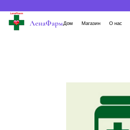
ЛенаФарм
Дом
Магазин
О нас