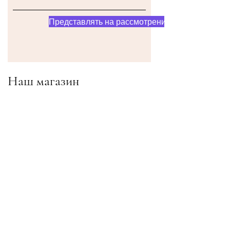
Представлять на рассмотрение
Наш магазин
Адрес
Gavrila Principa 13
Susanj, 85000 Bar
Получить местоположение
Информация
Часто задаваемые вопросы
Доставка и доставка Возвраты