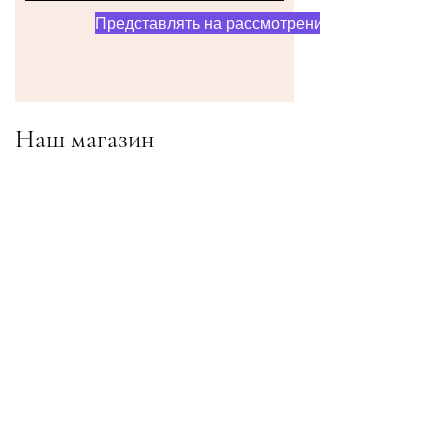
Представлять на рассмотрение
Наш магазин
Адрес
Gavrila Principa 13
Susanj, 85000 Bar
Получить местоположение
Информация
Часто задаваемые вопросы
Доставка и доставка Возвраты
Условия & Условия