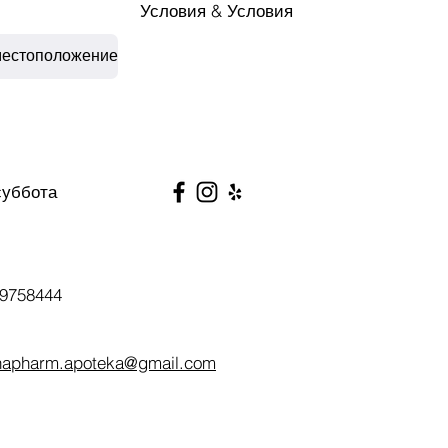
Условия & Условия
местоположение
суббота
9758444
napharm.apoteka@gmail.com