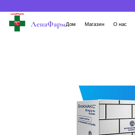
ЛенаФарм
Дом
Магазин
О нас