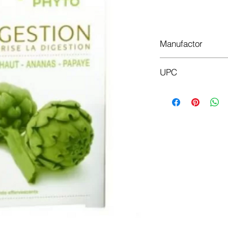
Доб
Manufactor
Biofar
UPC
3760049896572