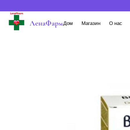
ЛенаФарм
Дом
Магазин
О нас