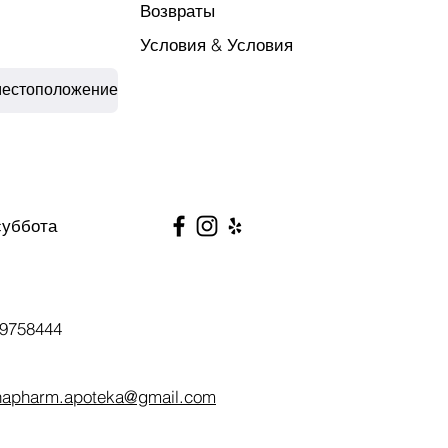
Возвраты
Условия & Условия
местоположение
суббота
9758444
napharm.apoteka@gmail.com