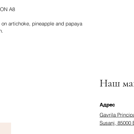
ION A8
 on artichoke, pineapple and papaya
n.
Наш ма
Адрес
Gavrila Princip
Susanj, 85000 