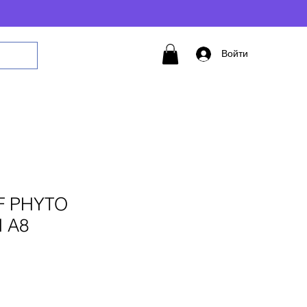
Войти
F PHYTO
 A8