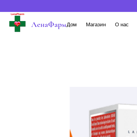
ЛенаФарм
Дом
Магазин
О нас