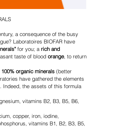
ERALS
 century, a consequence of the busy
atigue? Laboratoires BIOFAR have
nerals"
for you; a
rich and
easant taste of blood
orange
, to return
,
100% organic minerals
(better
oratories have gathered the elements
. Indeed, the assets of this formula
agnesium, vitamins B2, B3, B5, B6,
ium, copper, iron, iodine,
osphorus, vitamins B1, B2, B3, B5,