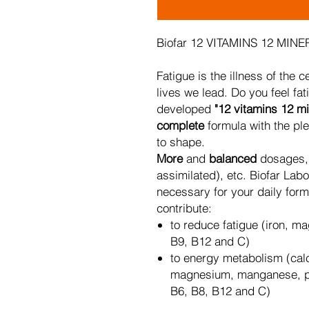
Biofar 12 VITAMINS 12 MIN
Fatigue is the illness of the
lives we lead. Do you feel f
developed
"12 vitamins 12 mi
complete
formula with the pl
to shape.
More
and
balanced
dosages
assimilated), etc. Biofar Lab
necessary for your daily form
contribute:
to reduce fatigue (iron, m
B9, B12 and C)
to energy metabolism (calc
magnesium, manganese, ph
B6, B8, B12 and C)