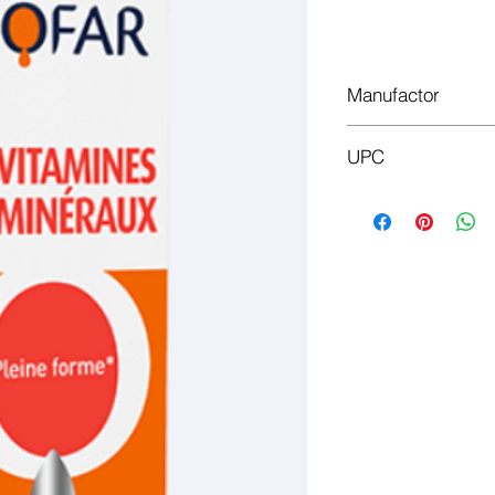
Доб
Manufactor
Biofar
UPC
3760049890006