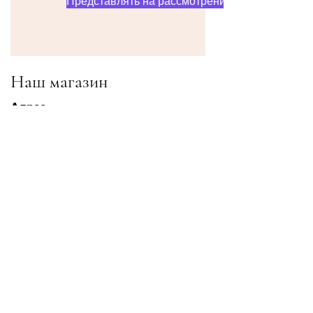
Представлять на рассмотрение
Наш магазин
Адрес
Gavrila Principa 13
Susanj, 85000 Bar
Получить местоположение
Информация
Часто задаваемые вопросы
Доставка и доставка Возвраты
Условия & Условия