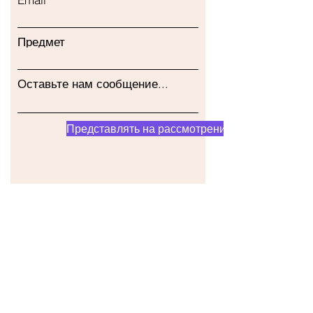
Предмет
Оставьте нам сообщение...
Представлять на рассмотрение
Наш магазин
Адрес
Gavrila Principa 13
Susanj, 85000 Bar
Получить местоположение