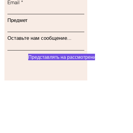
Email
Предмет
Оставьте нам сообщение...
Представлять на рассмотрение
Наш магазин
Адрес
Gavrila Principa 13
Susanj, 85000 Bar
Получить местоположение