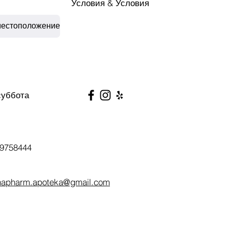
Условия & Условия
местоположение
суббота
9758444
napharm.apoteka@gmail.com