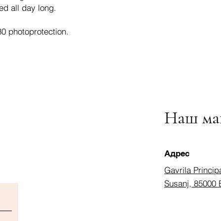
d all day long.
30 photoprotection.
Наш ма
Адрес
Gavrila Princip
Susanj, 85000 