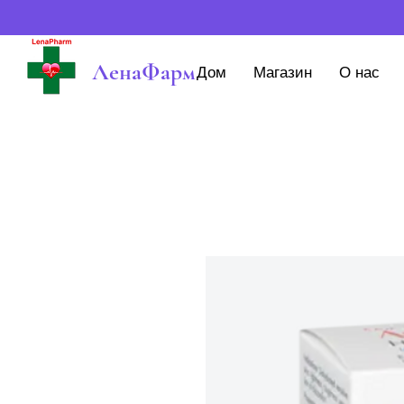
ЛенаФарм
Дом
Магазин
О нас