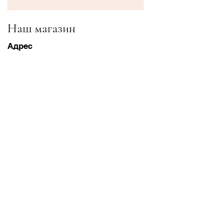
Наш магазин
Адрес
Gavrila Principa 13
Susanj, 85000 Bar
Получить местоположение
Информация
Часто задаваемые вопросы
Доставка и доставка Возвраты
Условия & Условия
Часы работы