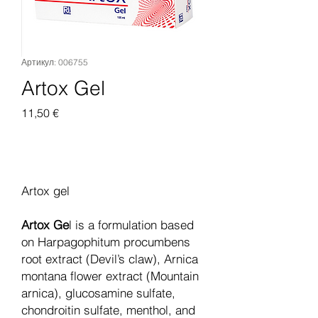
Артикул: 006755
Artox Gel
Цена
11,50 €
Добавить в корзину
Artox gel
Artox Ge
l is a formulation based
on Harpagophitum procumbens
root extract (Devil’s claw), Arnica
montana flower extract (Mountain
arnica), glucosamine sulfate,
chondroitin sulfate, menthol, and