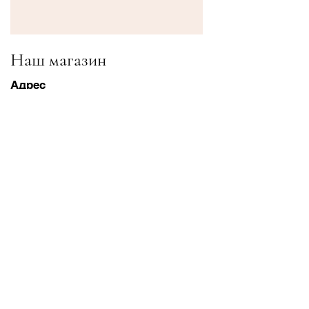
Наш магазин
Адрес
Gavrila Principa 13
Susanj, 85000 Bar
Получить местоположение
Информация
Часто задаваемые вопросы
Доставка и доставка Возвраты
Условия & Условия
Часы работы