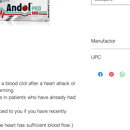
Доб
Manufactor
PLIVA
UPC
75 mg. 3850114
100 mg. 3850114
 a blood clot after a heart attack or
forming
ke in patients who have already had
bed to you if you have recently
he heart has sufficient blood flow.)