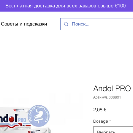
Бесплатная доставка для всех заказов свыше €100
Советы и подсказки
Andol PRO 
Артикул: 006801
Цена
2,08 €
Dosage
*
Выбрать