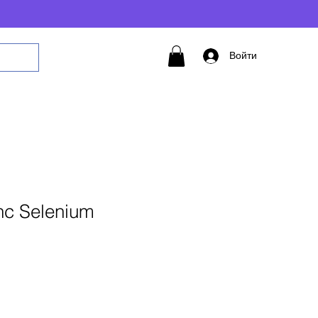
Войти
nc Selenium
авить в корзину