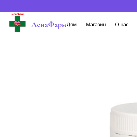
ЛенаФарм
Дом
Магазин
О нас