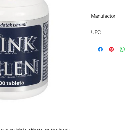
Manufactor
UPC
8600102108301