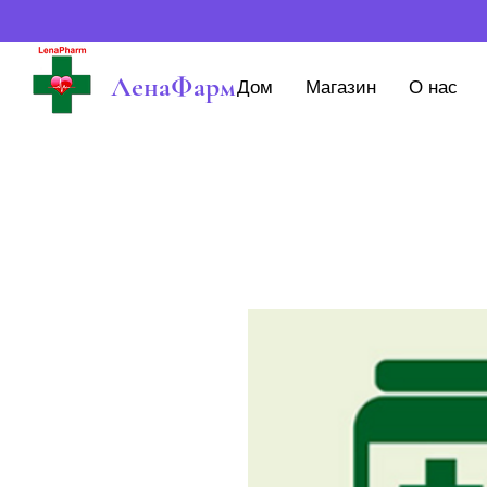
ЛенаФарм
Дом
Магазин
О нас