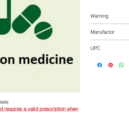
Warning
This is a prescriptio
Manufactor
prescription when or
BELUPO
UPC
3850343027304
lets
nd requires a valid prescription when