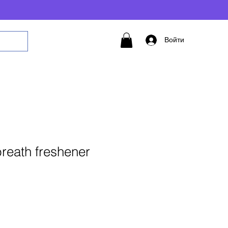
Войти
breath freshener