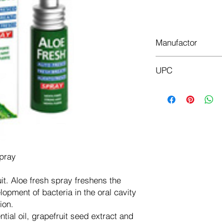
Доб
Manufactor
Aloe Vera
UPC
8008843133444
spray
uit. Aloe fresh spray freshens the
opment of bacteria in the oral cavity
ion.
ntial oil, grapefruit seed extract and