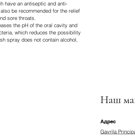
h have an antiseptic and anti-
n also be recommended for the relief
nd sore throats.
ases the pH of the oral cavity and
cteria, which reduces the possibility
esh spray does not contain alcohol,
Наш ма
Адрес
Gavrila Princip