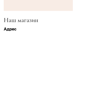
Наш магазин
Адрес
Gavrila Principa 13
Susanj, 85000 Bar
Получить местоположение
Информация
Часто задаваемые вопросы
Доставка и доставка Возвраты
Условия & Условия
Часы работы