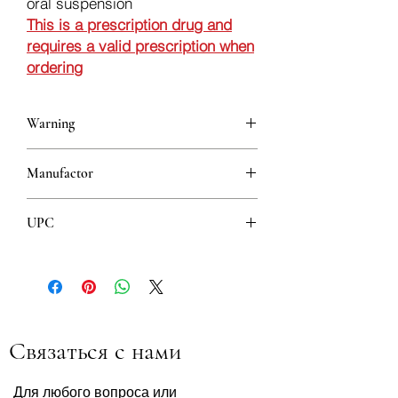
oral suspension
This is a prescription drug and
requires a valid prescription when
ordering
Warning
This is a prescription drug and requires
Manufactor
a valid prescription when ordering
Alkaloid
UPC
5310001210212
Связаться с нами
Для любого вопроса или