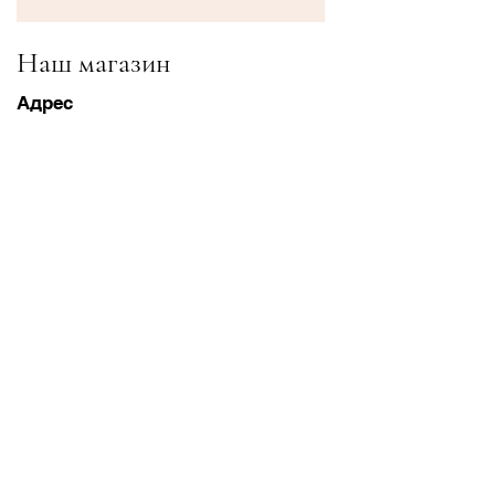
Наш магазин
Адрес
Gavrila Principa 13
Susanj, 85000 Bar
Получить местоположение
Информация
Часто задаваемые вопросы
Доставка и доставка Возвраты
Условия & Условия
Часы работы