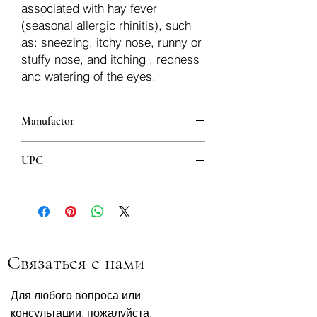
associated with hay fever
(seasonal allergic rhinitis), such
as: sneezing, itchy nose, runny or
stuffy nose, and itching , redness
and watering of the eyes.
Manufactor
Bosnalijek
UPC
3870010009815
3870010006173
Связаться с нами
Для любого вопроса или
консультации, пожалуйста,