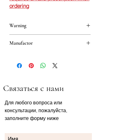
ordering
Warning
This is a prescription drug and requires
Manufactor
a valid prescription when ordering
5310001189952
Связаться с нами
Для любого вопроса или
консультации, пожалуйста,
заполните форму ниже
Имя