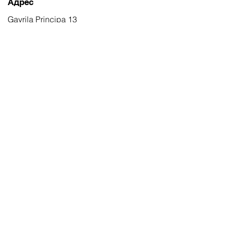
Адрес
Gavrila Principa 13
Susanj, 85000 Bar
Получить местоположение
Информация
Часто задаваемые вопросы
Доставка и доставка Возвраты
Условия & Условия
Часы работы
Понедельник суббота
8:00–20:00