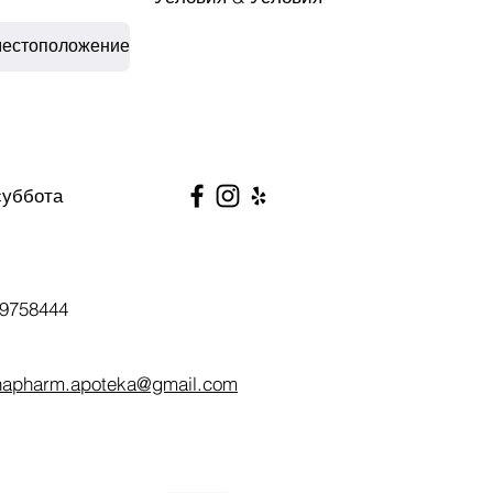
местоположение
суббота
9758444
napharm.apoteka@gmail.com