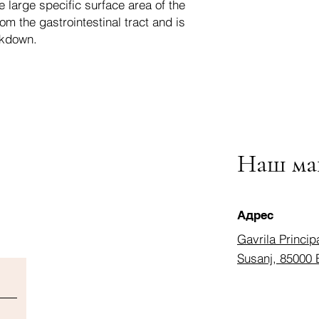
e large specific surface area of the
rom the gastrointestinal tract and is
akdown.
Наш ма
Адрес
Gavrila Princip
Susanj, 85000 