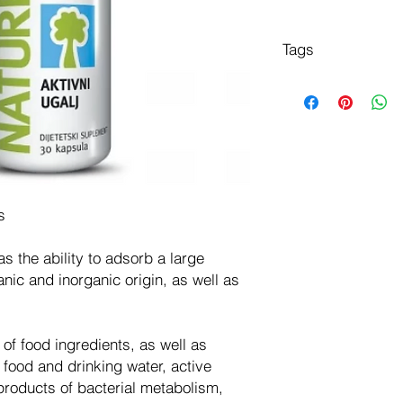
Tags
aktivni ugalj
активни угаљ
Aktivkohle
aktivt kull
активированный уго
s
s the ability to adsorb a large
ic and inorganic origin, as well as
of food ingredients, as well as
food and drinking water, active
roducts of bacterial metabolism,