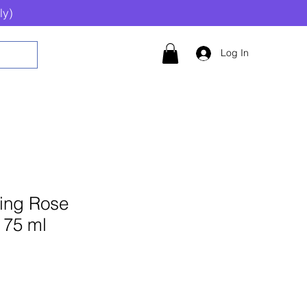
ly)
Log In
sing Rose
 75 ml