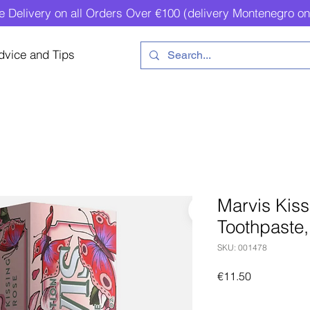
e Delivery on all Orders Over €100 (delivery Montenegro on
dvice and Tips
Marvis Kis
Toothpaste,
SKU: 001478
Price
€11.50