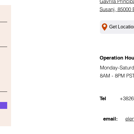
Gavrila Princip
Susanj, 85000 
Get Locatio
Operation Hou
Monday-Satur
8AM - 8PM PS
+3826
Tel
ele
email: