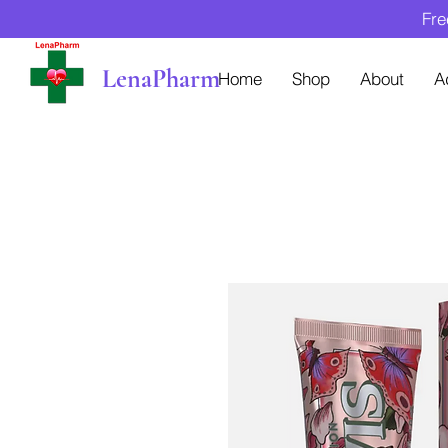
Fre
LenaPharm
Home
Shop
About
A