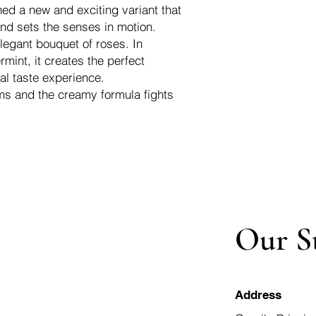
ed a new and exciting variant that
ксилитол који помаж
and sets the senses in motion.
контроли оралне бак
napravljena od mešav
legant bouquet of roses. In
oštećuju gleđ i dentin
mint, it creates the perfect
prevenciji karijesa i k
ral taste experience.
Tannkrem, laget med
ums and the creamy formula fights
som unngår å skade 
hjelper til med å for
orale bakteriefloraen
Зубная паста, изго
порошков, которые 
Содержит ксилит, к
кариес и контролир
полости рта. (Zubnay
ochishchayushchikh 
Our S
povrezhdayut emal' i 
Address