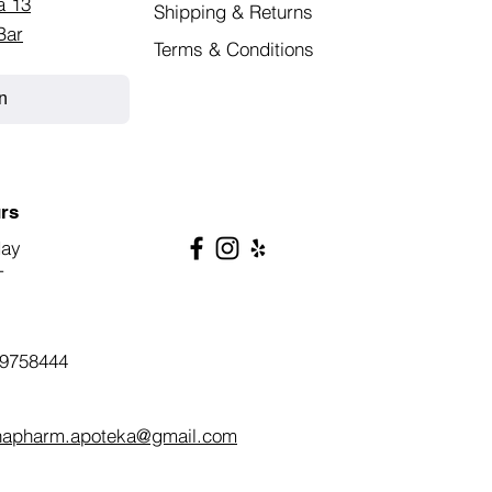
a 13
Shipping & Returns
Bar
Terms & Conditions
n
rs
day
T
9758444
napharm.apoteka@gmail.com