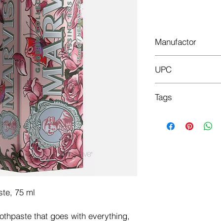
Manufactor
Marvis
UPC
8004395112807
Tags
Pasta za zube, napra
prašaka koji ne ošteću
koji pomaže u prevenci
bakterijske flore.
Zahnpasta, hergestel
Reinigungspulvern, 
Dentin nicht beschädig
vorzubeugen und die 
te, 75 ml
kontrollieren.
Паста за зубе, нап
othpaste that goes with everything,
чишћење који не ош