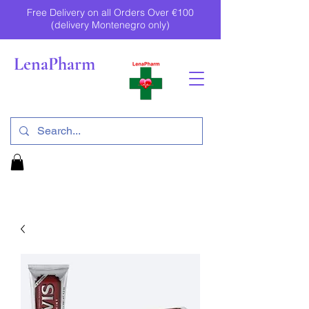
Free Delivery on all Orders Over €100
(delivery Montenegro only)
LenaPharm