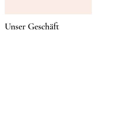
Unser Geschäft
Adresse
Gavrila Principa 13
Susanj, 85000 Bar
Standort abrufen
Die Info
FAQ
Versand und Rücksendungen
Geschäftsbedingungen
Öffnungszeiten