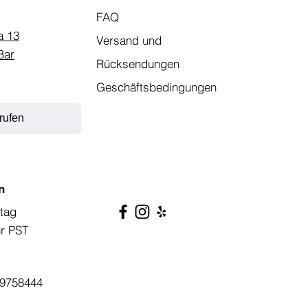
FAQ
a 13
Versand und
Bar
Rücksendungen
Geschäftsbedingungen
rufen
n
tag
hr PST
9758444