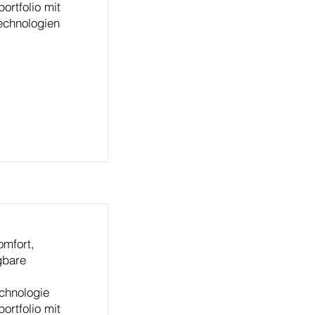
portfolio mit
echnologien
omfort,
gbare
chnologie
portfolio mit