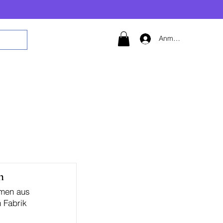
Anmelden
n
hmen aus
n Fabrik