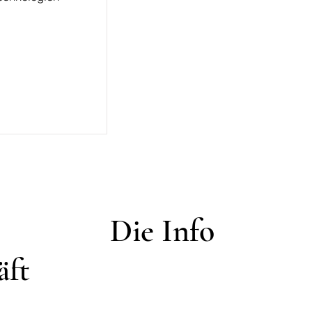
Die Info
äft