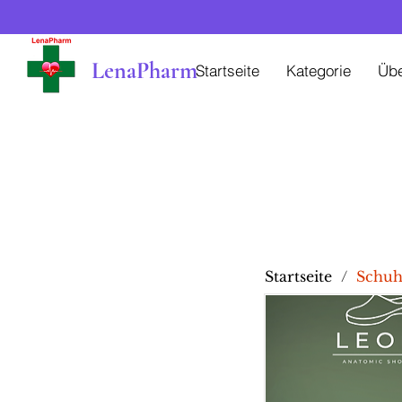
LenaPharm
Startseite
Kategorie
Üb
Startseite
/
Schu