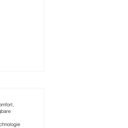
omfort,
gbare
chnologie