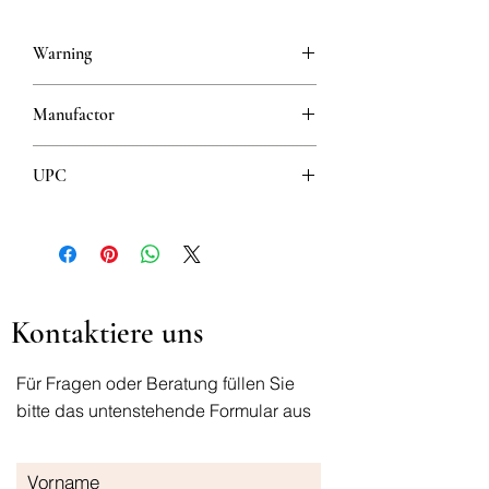
Warning
This is a prescription drug and requires
Manufactor
a valid prescription when ordering
Krka
UPC
3838989709822
Kontaktiere uns
Für Fragen oder Beratung füllen Sie
bitte das untenstehende Formular aus
Vorname